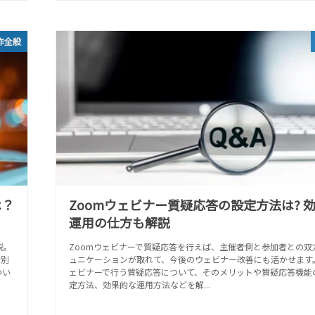
作全般
は？
Zoomウェビナー質疑応答の設定方法は? 
運用の仕方も解説
説。
Zoomウェビナーで質疑応答を行えば、主催者側と参加者との双
的別
ュニケーションが取れて、今後のウェビナー改善にも活かせます。
つい
ェビナーで行う質疑応答について、そのメリットや質疑応答機能
定方法、効果的な運用方法などを解...