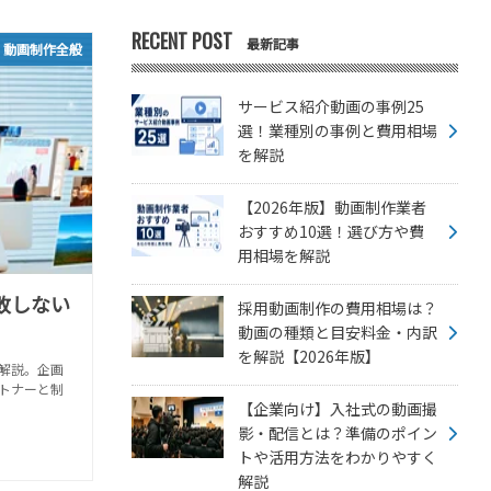
RECENT POST
最新記事
動画制作全般
サービス紹介動画の事例25
選！業種別の事例と費用相場
を解説
【2026年版】動画制作業者
おすすめ10選！選び方や費
用相場を解説
敗しない
採用動画制作の費用相場は？
動画の種類と目安料金・内訳
を解説【2026年版】
解説。企画
トナーと制
【企業向け】入社式の動画撮
影・配信とは？準備のポイン
トや活用方法をわかりやすく
解説