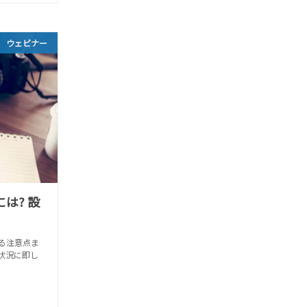
ウェビナー
には? 設
ける注意点ま
状況に即し
。