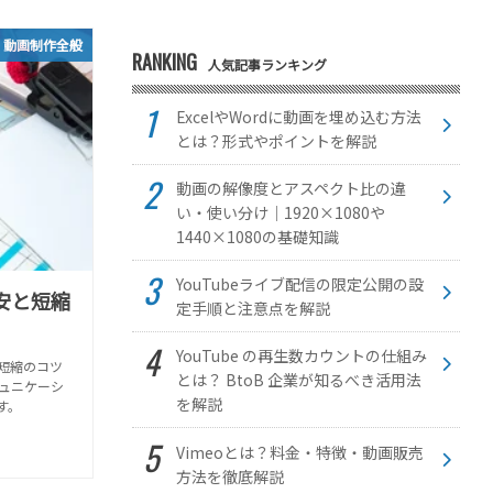
動画制作全般
RANKING
人気記事ランキング
ExcelやWordに動画を埋め込む方法
とは？形式やポイントを解説
動画の解像度とアスペクト比の違
い・使い分け｜1920×1080や
1440×1080の基礎知識
YouTubeライブ配信の限定公開の設
安と短縮
定手順と注意点を解説
YouTube の再生数カウントの仕組み
短縮のコツ
とは？ BtoB 企業が知るべき活用法
ュニケーシ
を解説
す。
Vimeoとは？料金・特徴・動画販売
方法を徹底解説