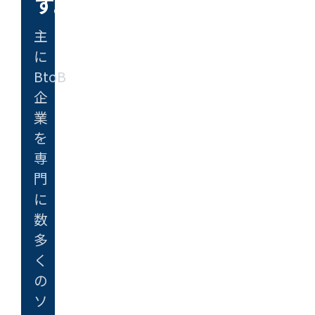
す。
主
に
BtoB
企
業
を
専
門
に
数
多
く
の
ソ