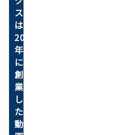
ク
ス
は、
2004
年
に
創
業
し
た
動