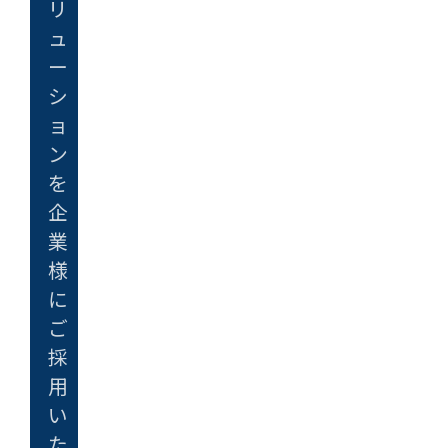
リ
ュ
ー
シ
ョ
ン
を
企
業
様
に
ご
採
用
い
た