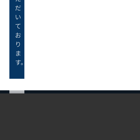
だ
い
て
お
り
ま
す。
2004年6月
福岡市百道浜
ソフトリサー
Navigation
Address
チパークに
て、中村寛治