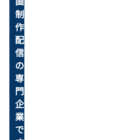
画
制
作・
配
信
の
専
門
企
業
で