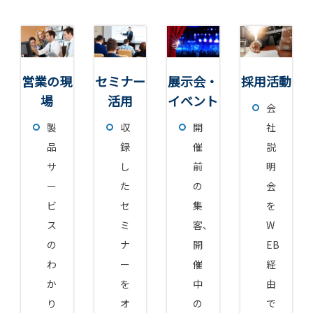
営業の現
セミナー
展示会・
採用活動
場
活用
イベント
会
製
収
開
社
品
録
催
説
サ
し
前
明
ー
た
の
会
ビ
セ
集
を
ス
ミ
客、
W
の
ナ
開
EB
わ
ー
催
経
か
を
中
由
り
オ
の
で