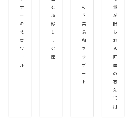
ナ
を
の
量
ー
収
企
が
の
録
業
限
教
し
活
ら
育
て
動
れ
ツ
公
を
る
ー
開
サ
画
ル
ポ
面
ー
の
ト
有
効
活
用