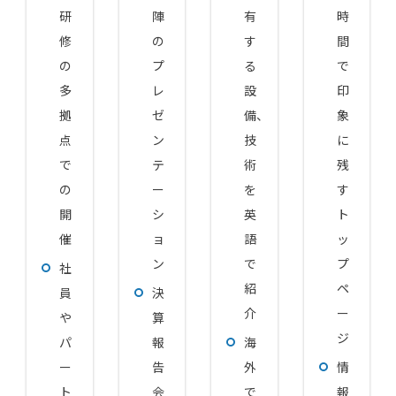
研
陣
有
時
修
の
す
間
の
プ
る
で
多
レ
設
印
拠
ゼ
備、
象
点
ン
技
に
で
テ
術
残
の
ー
を
す
開
シ
英
ト
催
ョ
語
ッ
ン
で
プ
社
紹
ペ
員
決
介
ー
や
算
ジ
パ
報
海
ー
告
外
情
ト
会
で
報