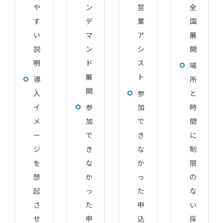
や
ン
営
全
す
デ
業
国
い
マ
ア
展
説
ン
シ
開
明
ド
ス
場
展
ト
導
所
開
入
参
と
イ
参
加
時
メ
加
で
間
ー
で
き
に
ジ
き
な
制
を
な
か
限
想
か
っ
の
起
っ
た
な
さ
た
申
い
せ
申
込
採