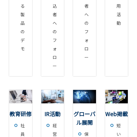
る
込
者
用
製
者
へ
活
品
へ
の
動
の
の
フ
デ
フ
ォ
モ
ォ
ロ
ロ
ー
ー
教育研修
IR活動
グローバ
Web掲載
ル展開
社
経
短
員
営
保
い