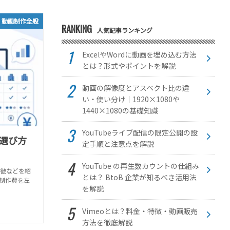
動画制作全般
RANKING
人気記事ランキング
ExcelやWordに動画を埋め込む方法
とは？形式やポイントを解説
動画の解像度とアスペクト比の違
い・使い分け｜1920×1080や
1440×1080の基礎知識
YouTubeライブ配信の限定公開の設
！選び方
定手順と注意点を解説
YouTube の再生数カウントの仕組み
特徴などを紹
とは？ BtoB 企業が知るべき活用法
制作費を左
を解説
Vimeoとは？料金・特徴・動画販売
方法を徹底解説