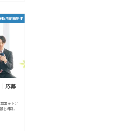
途採用動画制作
6｜応募
応募率を上げ
報を網羅。