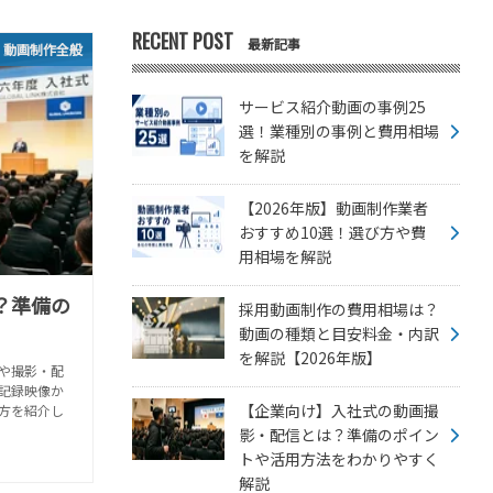
RECENT POST
最新記事
動画制作全般
サービス紹介動画の事例25
選！業種別の事例と費用相場
を解説
【2026年版】動画制作業者
おすすめ10選！選び方や費
用相場を解説
？準備の
採用動画制作の費用相場は？
動画の種類と目安料金・内訳
を解説【2026年版】
や撮影・配
記録映像か
【企業向け】入社式の動画撮
方を紹介し
影・配信とは？準備のポイン
トや活用方法をわかりやすく
解説