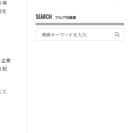
う場
日を
SEARCH
ブログ内検索
。企業
を配
こと