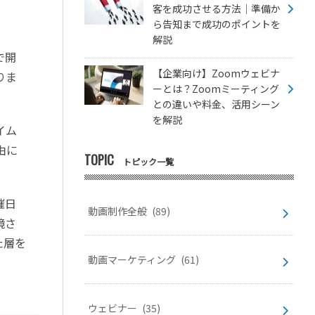
客を成功させる方法｜準備か
ら告知まで成功のポイントを
解説
で開
【企業向け】Zoomウェビナ
りま
ーとは？Zoomミーティング
との違いや料金、活用シーン
を解説
イム
由に
TOPIC
トピック一覧
催日
動画制作全般
(89)
境さ
た層を
動画マーケティング
(61)
ウェビナー
(35)