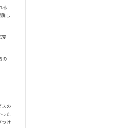
れる
離脱し
応変
者の
ビスの
かった
びつけ