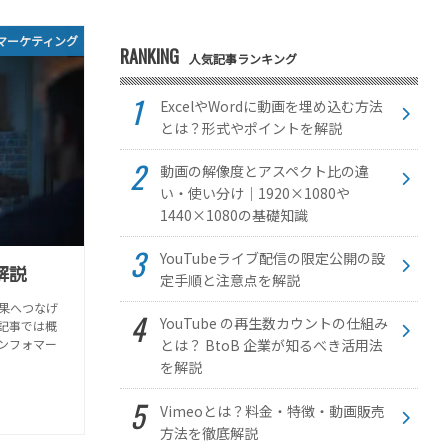
マーケティング
RANKING
人気記事ランキング
ExcelやWordに動画を埋め込む方法
とは？形式やポイントを解説
動画の解像度とアスペクト比の違
い・使い分け｜1920×1080や
1440×1080の基礎知識
YouTubeライブ配信の限定公開の設
解説
定手順と注意点を解説
果へつなげ
YouTube の再生数カウントの仕組み
記事では概
ンフォマー
とは？ BtoB 企業が知るべき活用法
を解説
Vimeoとは？料金・特徴・動画販売
方法を徹底解説