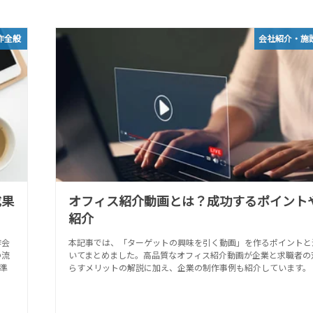
作全般
会社紹介・施
成果
オフィス紹介動画とは？成功するポイント
紹介
作会
本記事では、「ターゲットの興味を引く動画」を作るポイントと
の流
いてまとめました。高品質なオフィス紹介動画が企業と求職者の
準
らすメリットの解説に加え、企業の制作事例も紹介しています。