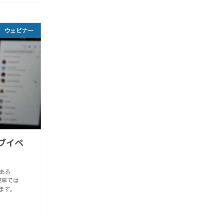
ウェビナー
ブイベ
ある
本記事では
ます。