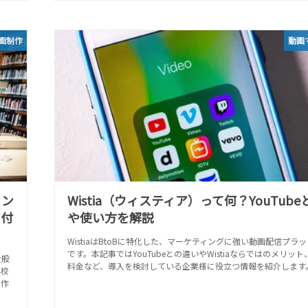
画制作
動画
イン
Wistia（ウィスティア）って何？YouTub
ア付
や使い方を解説
WistiaはBtoBに特化した、マーケティングに強い動画配信プラ
です。本記事ではYouTubeとの違いやWistiaならではのメリッ
全般
料金など、導入を検討している企業様に役立つ情報を紹介します
学校
制作