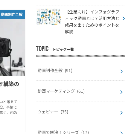
【企業向け】インフォグラフ
動画制作全般
ィック動画とは？活用方法と
成果を出すためのポイントを
解説
TOPIC
トピック一覧
動画制作全般
(91)
オ構築の
動画マーケティング
(61)
いと考えて
設、事情に
ウェビナー
(35)
高く、内製
動画で解決！シリーズ
(17)