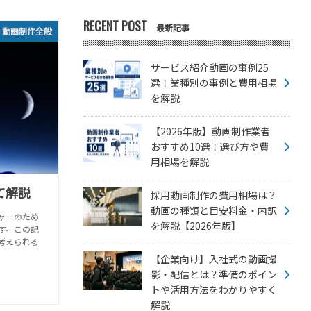
RECENT POST
最新記事
動画制作全般
サービス紹介動画の事例25
選！業種別の事例と費用相場
を解説
【2026年版】動画制作業者
おすすめ10選！選び方や費
用相場を解説
て解説
採用動画制作の費用相場は？
動画の種類と目安料金・内訳
ャーのため
を解説【2026年版】
す。この記
考えられる
【企業向け】入社式の動画撮
影・配信とは？準備のポイン
トや活用方法をわかりやすく
解説