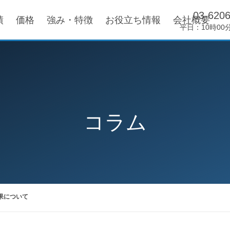
03-620
績
価格
強み・特徴
お役立ち情報
会社概要
平日：10時00
コラム
果について