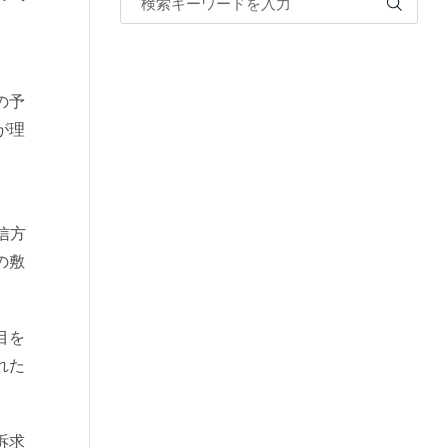
の予
が理
信方
の敷
目を
れた
訴求