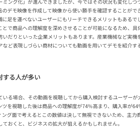
ーミング化」が進んできましたが、今ではその状況も変化しつ
品のデモ映像を作成して映像から使い勝手を確認することがで
舗に足を運べないユーザーにもリーチできるメリットもあるで
ことで商品への理解度を深めさせることが可能になるため、具
防いだりといった企業メリットもあります。産業機械など実機
アなど表現しづらい商材についても動画を用いてデモを紹介す
討する人が多い
ている場合、その動画を視聴してから購入検討するユーザーが
ツを視聴した後は商品への理解度が74％高まり、購入率が64
ィング面で考えるとこの数値は決して無視できないため、主力
しておくと、ビジネスの拡大が狙えるかもしれません。