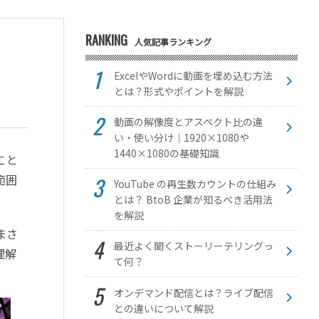
RANKING
人気記事ランキング
ExcelやWordに動画を埋め込む方法
とは？形式やポイントを解説
動画の解像度とアスペクト比の違
い・使い分け｜1920×1080や
1440×1080の基礎知識
こと
範囲
YouTube の再生数カウントの仕組み
とは？ BtoB 企業が知るべき活用法
を解説
まさ
最近よく聞くストーリーテリングっ
理解
て何？
オンデマンド配信とは？ライブ配信
との違いについて解説