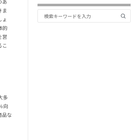
つあ
きま
しょ
体的
を営
るこ
大多
％向
商品な