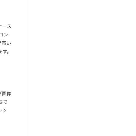
ケース
コン
が高い
ます。
び画像
得で
ンツ