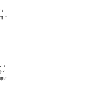
応す
用に
v」。
をイ
が増え