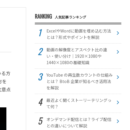
RANKING
人気記事ランキング
ExcelやWordに動画を埋め込む方法
とは？形式やポイントを解説
動画の解像度とアスペクト比の違
い・使い分け｜1920×1080や
1440×1080の基礎知識
いる方
YouTube の再生数カウントの仕組み
方を
とは？ BtoB 企業が知るべき活用法
を解説
注意点
最近よく聞くストーリーテリングっ
て何？
オンデマンド配信とは？ライブ配信
との違いについて解説