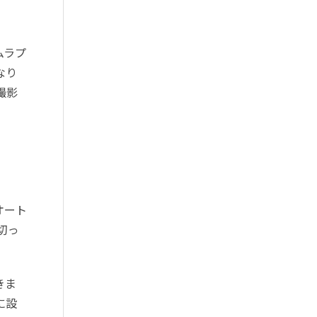
ムラプ
なり
撮影
オート
切っ
きま
に設