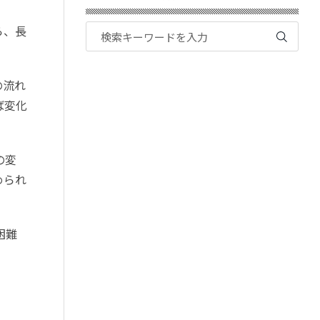
ら、長
の流れ
ば変化
の変
められ
困難