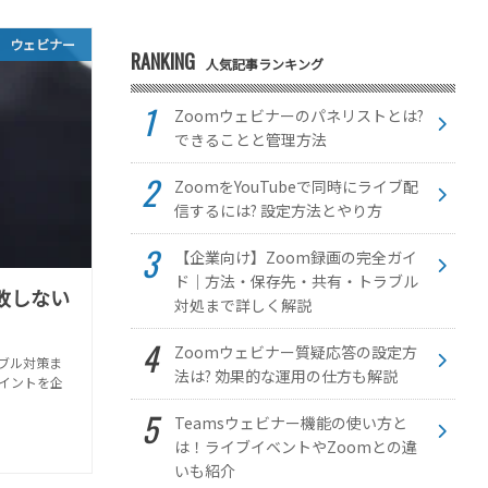
ウェビナー
RANKING
人気記事ランキング
Zoomウェビナーのパネリストとは?
できることと管理方法
ZoomをYouTubeで同時にライブ配
信するには? 設定方法とやり方
【企業向け】Zoom録画の完全ガイ
ド｜方法・保存先・共有・トラブル
敗しない
対処まで詳しく解説
Zoomウェビナー質疑応答の設定方
ブル対策ま
法は? 効果的な運用の仕方も解説
イントを企
Teamsウェビナー機能の使い方と
は！ライブイベントやZoomとの違
いも紹介