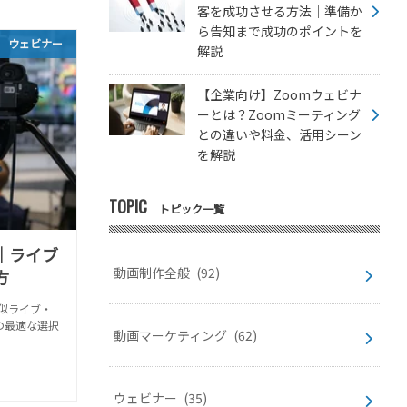
客を成功させる方法｜準備か
ら告知まで成功のポイントを
ウェビナー
解説
【企業向け】Zoomウェビナ
ーとは？Zoomミーティング
との違いや料金、活用シーン
を解説
TOPIC
トピック一覧
｜ライブ
動画制作全般
(92)
方
似ライブ・
の最適な選択
動画マーケティング
(62)
ウェビナー
(35)