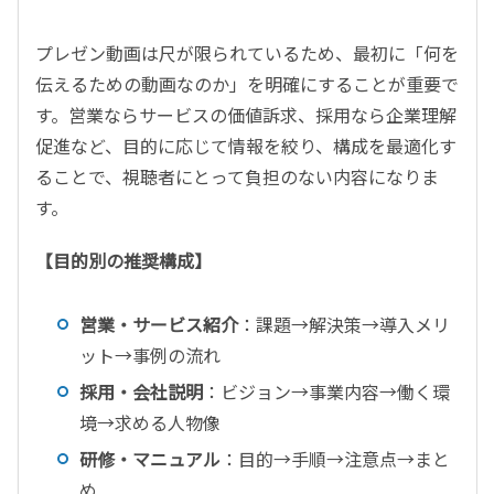
プレゼン動画は尺が限られているため、最初に「何を
伝えるための動画なのか」を明確にすることが重要で
す。営業ならサービスの価値訴求、採用なら企業理解
促進など、目的に応じて情報を絞り、構成を最適化す
ることで、視聴者にとって負担のない内容になりま
す。
【目的別の推奨構成】
営業・サービス紹介
：課題
→
解決策
→
導入メリ
ット
→
事例の流れ
採用・会社説明
：ビジョン
→
事業内容
→
働く環
境
→
求める人物像
研修・マニュアル
：目的
→
手順
→
注意点
→
まと
め