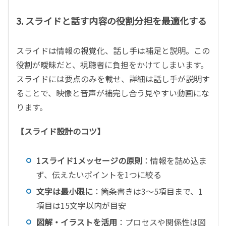
3.
スライドと話す内容の役割分担を最適化する
スライドは情報の視覚化、話し手は補足と説明。この
役割が曖昧だと、視聴者に負担をかけてしまいます。
スライドには要点のみを載せ、詳細は話し手が説明す
ることで、映像と音声が補完し合う見やすい動画にな
ります。
【スライド設計のコツ】
1
スライド
1
メッセージの原則
：情報を詰め込ま
ず、伝えたいポイントを
1
つに絞る
文字は最小限に
：箇条書きは
3
〜
5
項目まで、
1
項目は
15
文字以内が目安
図解・イラストを活用
：プロセスや関係性は図