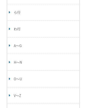
ら行
わ行
A～G
H～N
O～U
V～Z