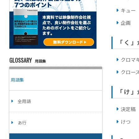
キュー
企画
「 く 
クロマ
GLOSSARY
用語集
クロー
用語集
「 け 
全用語
決定稿
けつ
あ行