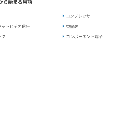
」から始まる用語
コンプレッサー
ジットビデオ信号
香盤表
ック
コンポーネント端子