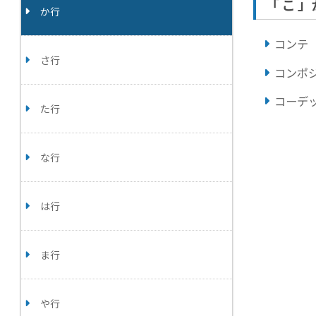
「 こ 
か行
コンテ
さ行
コンポ
コーデ
た行
な行
は行
ま行
や行