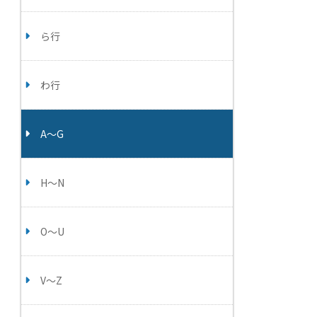
ら行
わ行
A～G
H～N
O～U
V～Z