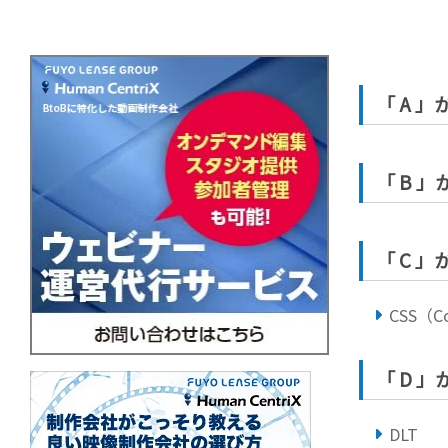
「 A 
「 B 
「 C 
CSS（Co
「 D 
DLT