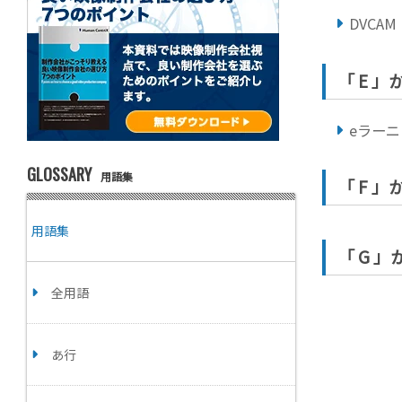
DVCAM
「 E 
eラーニ
GLOSSARY
用語集
「 F 
用語集
「 G 
全用語
あ行