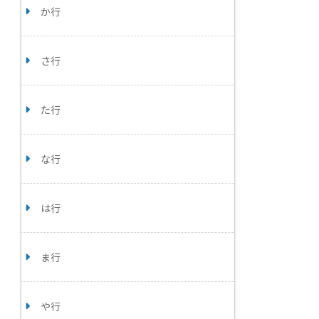
か行
さ行
た行
な行
は行
ま行
や行