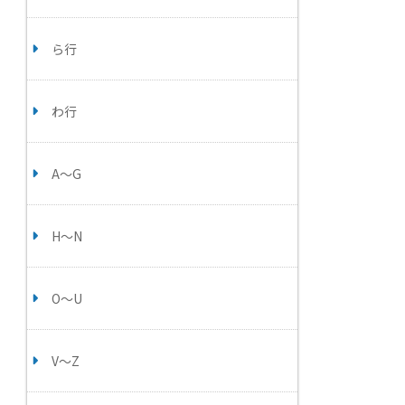
ら行
わ行
A～G
H～N
O～U
V～Z