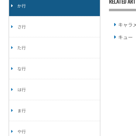
RELATED ART
か行
キャラ
さ行
キュー
た行
な行
は行
ま行
や行