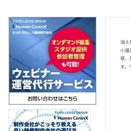
消え
小道
草、
す。