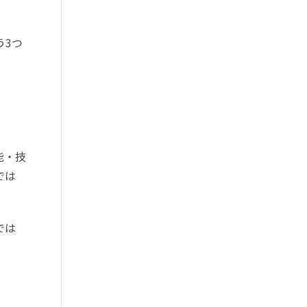
う3つ
能・技
では
では