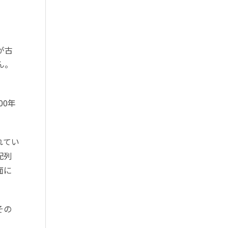
が古
ん。
00年
れてい
配列
面に
その