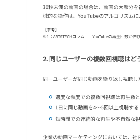
30
秒未満の動画の場合は、動画の大部分を
械的な操作は、
YouTube
のアルゴリズムに
【参考】
※1：ARTSTECHコラム 「YouTubeの再生回数が伸
2.
同じユーザーの複数回視聴はど
同一ユーザーが同じ動画を繰り返し視聴し
適度な頻度での複数回視聴は再生数
1
日に同じ動画を
4
～
5
回以上視聴する
短時間での連続的な再生や不自然な
企業の動画マーケティングにおいては、社