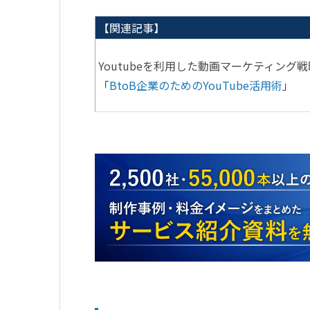
【関連記事】
Youtubeを利用した動画マーケティン
「
BtoB
企業のための
YouTube
活用術
」