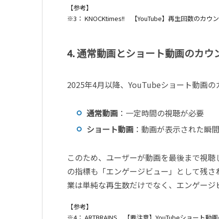
【参考】
※3
：
KNOCKtimes!!
【
YouTube
】再生回数のカウン
4.
通常動画とショート動画のカウ
2025
年
4
月以降、
YouTube
ショート動画の
通常動画
：一定時間の視聴が必要
ショート動画
：動画が表示された瞬
このため、ユーザーが動画を最後まで視聴
の指標も「エンゲージビュー」として残さ
業は単純な再生数だけでなく、エンゲージ
【参考】
※4
：
ARTBRAINS
【要注意】
YouTube
ショート動画