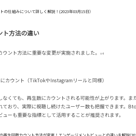
トの仕組みについて詳しく解説！
(2023
年
03
月
15
日）
ント方法の違い
カウント方法に重要な変更が実施されました。
※4
間にカウント（
TikTok
や
Instagram
リールと同様）
しなくても、再生数にカウントされる可能性が上がります。ま
れており、実際に視聴し続けたユーザー数も把握できます。
Bt
ビューも重要な指標として活用することが推奨されます。
の再生回数カウント方法が変更！エンゲージメントビューとの違いを解説
(20