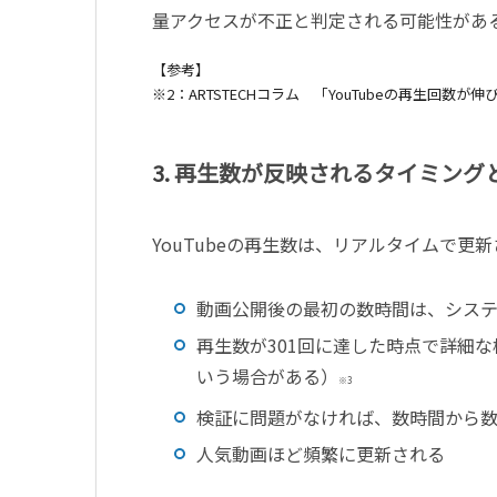
量アクセスが不正と判定される可能性があ
【参考】
※2
：
ARTSTECH
コラム 「
YouTube
の再生回数が伸
3.
再生数が反映されるタイミング
YouTube
の再生数は、リアルタイムで更新
動画公開後の最初の数時間は、シス
再生数が
301
回に達した時点で詳細な
いう場合がある）
※3
検証に問題がなければ、数時間から
人気動画ほど頻繁に更新される