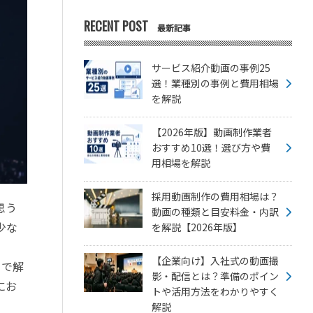
RECENT POST
最新記事
サービス紹介動画の事例25
選！業種別の事例と費用相場
を解説
【2026年版】動画制作業者
おすすめ10選！選び方や費
用相場を解説
採用動画制作の費用相場は？
思う
動画の種類と目安料金・内訳
少な
を解説【2026年版】
【企業向け】入社式の動画撮
まで解
影・配信とは？準備のポイン
にお
トや活用方法をわかりやすく
解説