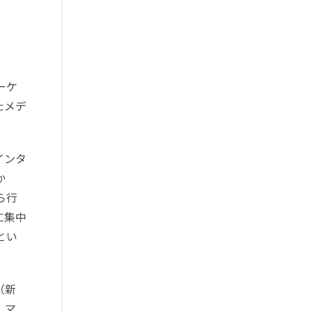
ーケ
たメデ
インタ
か
ら行
に集中
とい
（新
、マ