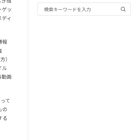
べき指
ーゲッ
メディ
博報
査
の方）
イル
料動画
。
よって
もの
する