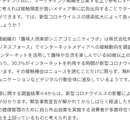
ケティング共に、マーケティング戦略を立案する上で参考にす
に考えれば接触頻度が高いメディア等に広告出向することでタ
ができます。では、新型コロナウイルスの感染拡大によって各
しょうか？
進組織の「趣味人倶楽部シニアコミュニティラボ」は株式会社
ジネスフォース」でインターネットメディアへの接触動向を調
ンターネットを活用して趣味や交流を楽しんでいる60歳以上
り、30.3％がインターネットを利用する時間が新型コロナウ
います。その接触機会はニュースを読むことだけに限らず、無
ミュニケーションなどデジタル行動全体に波及しているようです
聴に関する調査結果※4からは、新型コロナウイルスの影響に
が分かります。緊急事態宣言が解かれてからしばらく経過した
の健康管理のために自ら外出自粛を実施する消費者が多数存在
比を上回っているものと考えられます。