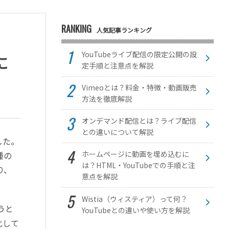
RANKING
人気記事ランキング
YouTubeライブ配信の限定公開の設
に
定手順と注意点を解説
Vimeoとは？料金・特徴・動画販売
方法を徹底解説
オンデマンド配信とは？ライブ配信
との違いについて解説
した。
ホームページに動画を埋め込むに
種の
は？HTML・YouTubeでの手順と注
り、
意点を解説
。
Wistia（ウィスティア）って何？
うと
YouTubeとの違いや使い方を解説
化して