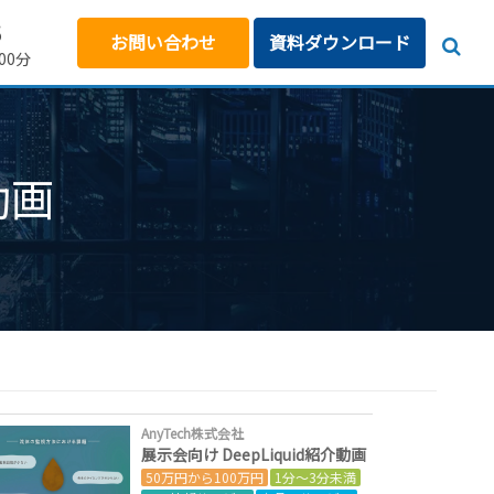
5
お問い合わせ
資料ダウンロード
00分
動画
AnyTech株式会社
展示会向け DeepLiquid紹介動画
50万円から100万円
1分～3分未満