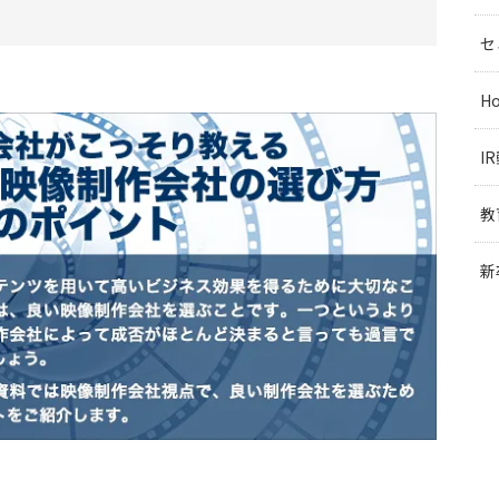
セ
H
I
教
新