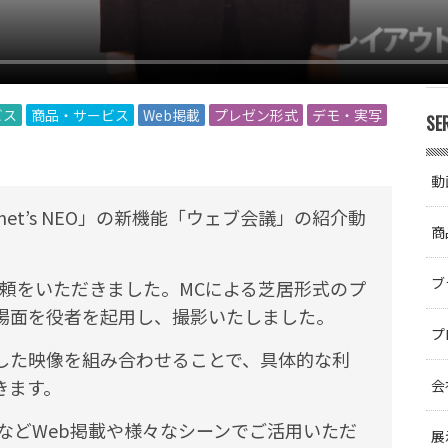
ビス
商品・サービス
Web掲載
プレゼン形式
デモ・実写
SE
動
et’s NEO」の新機能「ウェブ会議」の紹介動
商
ブ
依頼をいただきました。MCによる芝居形式のプ
場面を役者を起用し、撮影いたしました。
プ
した映像を組み合わせることで、具体的な利
きます。
会
るなどWeb掲載や様々なシーンでご活用いただ
展