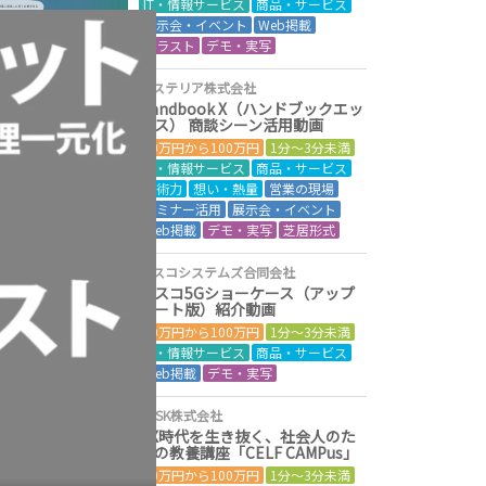
IT・情報サービス
商品・サービス
展示会・イベント
Web掲載
イラスト
デモ・実写
アステリア株式会社
Handbook X（ハンドブックエッ
クス） 商談シーン活用動画
50万円から100万円
1分～3分未満
IT・情報サービス
商品・サービス
技術力
想い・熱量
営業の現場
セミナー活用
展示会・イベント
Web掲載
デモ・実写
芝居形式
シスコシステムズ合同会社
シスコ5Gショーケース（アップ
デート版）紹介動画
50万円から100万円
1分～3分未満
IT・情報サービス
商品・サービス
Web掲載
デモ・実写
SCSK株式会社
DX時代を生き抜く、社会人のた
めの教養講座「CELF CAMPus」
50万円から100万円
1分～3分未満