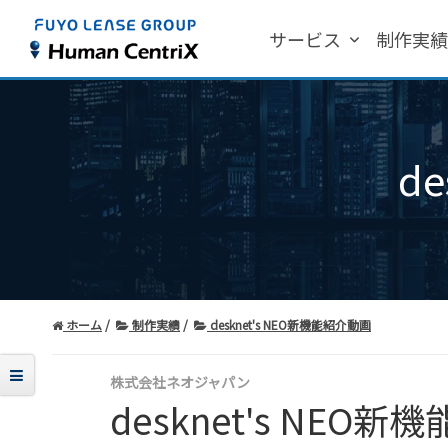
サービス
制作実
d
ホーム
制作実績
desknet's NEO新機能紹介動画
株式会社ネオジャパン
desknet's NEO