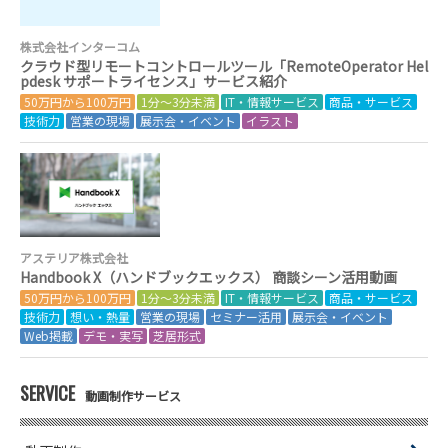
株式会社インターコム
クラウド型リモートコントロールツール「RemoteOperator Hel
pdesk サポートライセンス」サービス紹介
50万円から100万円
1分～3分未満
IT・情報サービス
商品・サービス
技術力
営業の現場
展示会・イベント
イラスト
アステリア株式会社
Handbook X（ハンドブックエックス） 商談シーン活用動画
50万円から100万円
1分～3分未満
IT・情報サービス
商品・サービス
技術力
想い・熱量
営業の現場
セミナー活用
展示会・イベント
Web掲載
デモ・実写
芝居形式
SERVICE
動画制作サービス