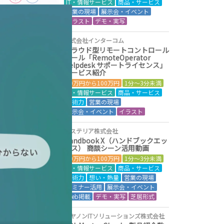
IT・情報サービス
商品・サービス
営業の現場
展示会・イベント
イラスト
デモ・実写
株式会社インターコム
クラウド型リモートコントロール
ツール「RemoteOperator
Helpdesk サポートライセンス」
サービス紹介
50万円から100万円
1分～3分未満
IT・情報サービス
商品・サービス
技術力
営業の現場
展示会・イベント
イラスト
アステリア株式会社
Handbook X（ハンドブックエッ
クス） 商談シーン活用動画
50万円から100万円
1分～3分未満
IT・情報サービス
商品・サービス
技術力
想い・熱量
営業の現場
セミナー活用
展示会・イベント
Web掲載
デモ・実写
芝居形式
キヤノンITソリューションズ株式会社