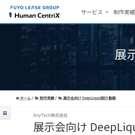
サービス
制作実
展示
ホーム
制作実績
展示会向け DeepLiquid紹介動画
AnyTech株式会社
展示会向け DeepLi