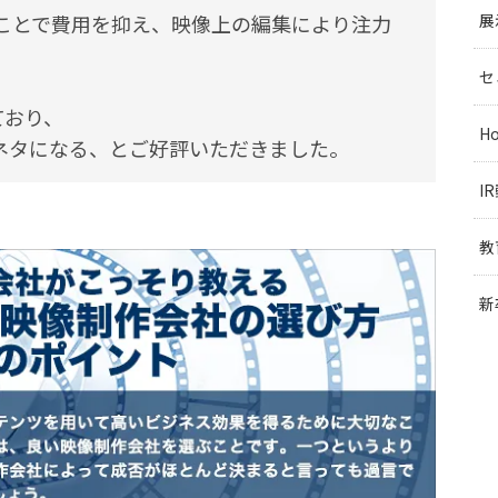
展
ことで費用を抑え、映像上の編集により注力
セ
ており、
H
のネタになる、とご好評いただきました。
I
教
新