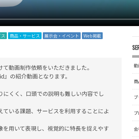
ビス
商品・サービス
展示会・イベント
Web掲載
SE
動
に向けて動画制作依頼をいただきました。
quid』の紹介動画となります。
商
りにくく、口頭での説明も難しい内容でし
ブ
えている課題、サービスを利用することによ
プ
像を用いて表現し、視覚的に特長を捉えやす
会