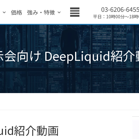
03-6206-645
績
価格
強み・特徴
平日：10時00分～18時
会向け DeepLiquid紹
quid紹介動画