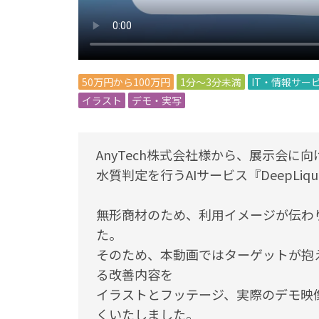
50万円から100万円
1分～3分未満
IT・情報サー
イラスト
デモ・実写
AnyTech株式会社様から、展示会
水質判定を行うAIサービス『DeepLi
無形商材のため、利用イメージが伝わ
た。
そのため、本動画ではターゲットが抱
る改善内容を
イラストとフッテージ、実際のデモ映
くいたしました。