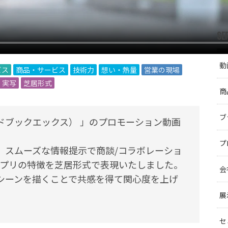
SE
動
ビス
商品・サービス
技術力
想い・熱量
営業の現場
・実写
芝居形式
商
ブ
ハンドブックエックス） 」のプロモーション動画
プ
、スムーズな情報提示で商談/コラボレーショ
アプリの特徴を芝居形式で表現いたしました。
会
シーンを描くことで共感を得て関心度を上げ
展
セ