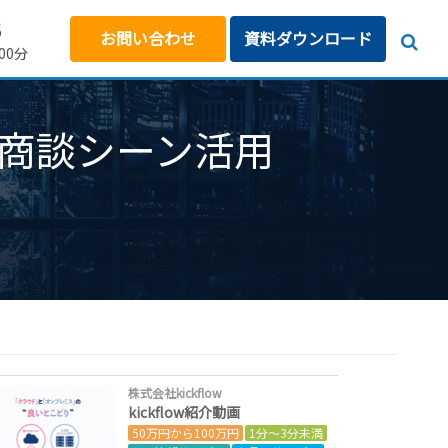
5
お問い合わせ
資料ダウンロード
00分
） 商談シーン活用
株式会社kickflow
kickflow紹介動画
50万円から100万円
1分～3分未満