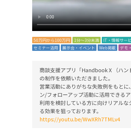
50万円から100万円
1分～3分未満
IT・情報サー
セミナー活用
展示会・イベント
Web掲載
デモ
商談支援アプリ「Handbook X （
の制作を依頼いただきました。
営業活動にありがちな失敗例をもとに
ン/フォローアップ活動に活用できる
利用を検討している方に向けリアルな
る効果を狙っております。
https://youtu.be/WwXRh7TMLv4