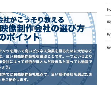
H
I
教
新