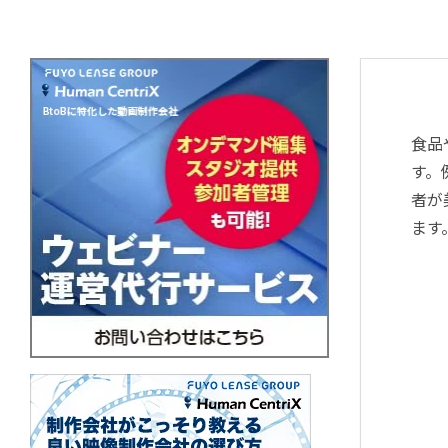
食品
す。
者が
ます