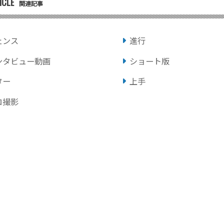
ICLE
関連記事
ェンス
進行
ンタビュー動画
ショート版
ター
上手
ロ撮影