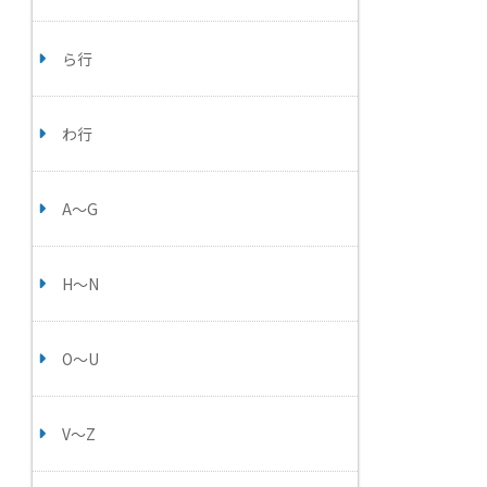
ら行
わ行
A～G
H～N
O～U
V～Z