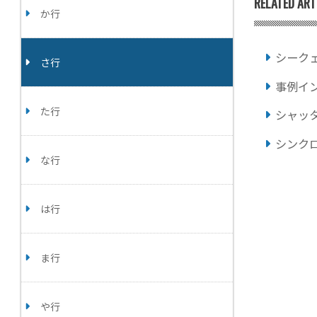
RELATED ART
か行
シーク
さ行
事例イ
た行
シャッ
シンク
な行
は行
ま行
や行