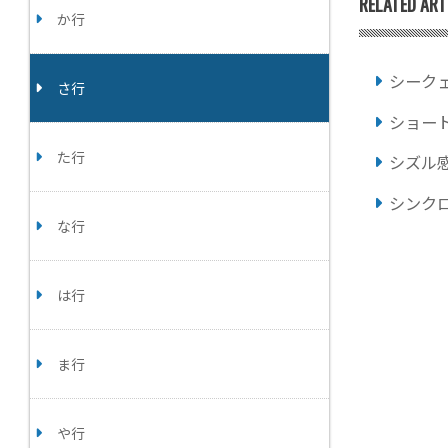
RELATED ART
か行
シーク
さ行
ショー
た行
シズル
シンク
な行
は行
ま行
や行