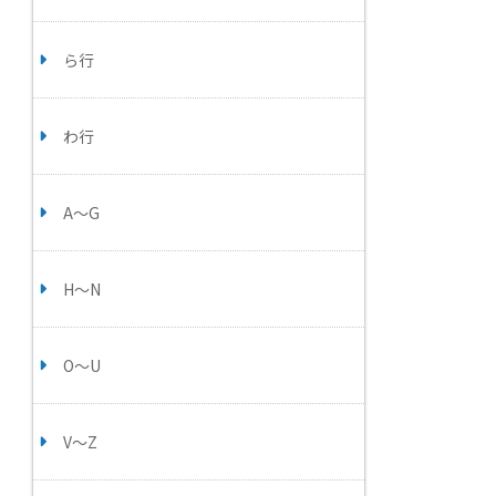
ら行
わ行
A～G
H～N
O～U
V～Z