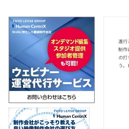
進行
制作
の打
う。