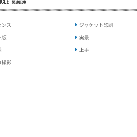
ICLE
関連記事
ェンス
ジャケット印刷
ト版
実景
感
上手
ロ撮影