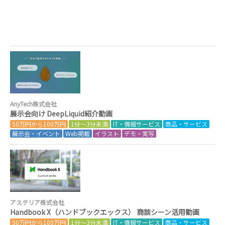
AnyTech株式会社
展示会向け DeepLiquid紹介動画
50万円から100万円
1分～3分未満
IT・情報サービス
商品・サービス
展示会・イベント
Web掲載
イラスト
デモ・実写
アステリア株式会社
Handbook X（ハンドブックエックス） 商談シーン活用動画
50万円から100万円
1分～3分未満
IT・情報サービス
商品・サービス