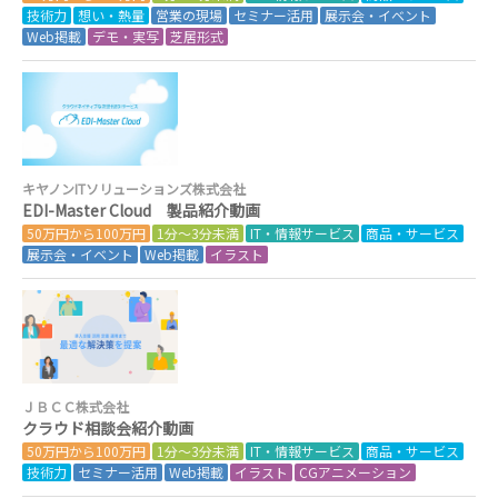
技術力
想い・熱量
営業の現場
セミナー活用
展示会・イベント
Web掲載
デモ・実写
芝居形式
キヤノンITソリューションズ株式会社
EDI-Master Cloud 製品紹介動画
50万円から100万円
1分～3分未満
IT・情報サービス
商品・サービス
展示会・イベント
Web掲載
イラスト
ＪＢＣＣ株式会社
クラウド相談会紹介動画
50万円から100万円
1分～3分未満
IT・情報サービス
商品・サービス
技術力
セミナー活用
Web掲載
イラスト
CGアニメーション