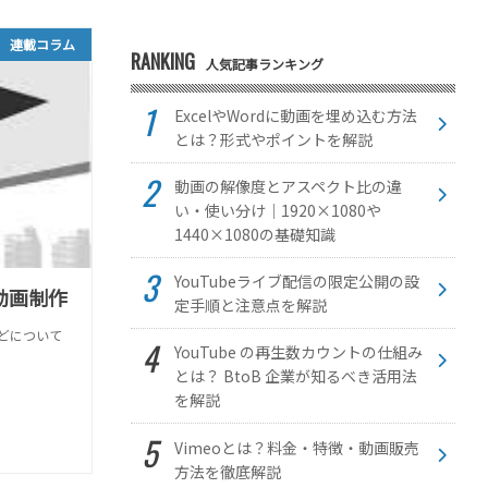
連載コラム
RANKING
人気記事ランキング
ExcelやWordに動画を埋め込む方法
とは？形式やポイントを解説
動画の解像度とアスペクト比の違
い・使い分け｜1920×1080や
1440×1080の基礎知識
YouTubeライブ配信の限定公開の設
動画制作
定手順と注意点を解説
どについて
YouTube の再生数カウントの仕組み
とは？ BtoB 企業が知るべき活用法
を解説
Vimeoとは？料金・特徴・動画販売
方法を徹底解説