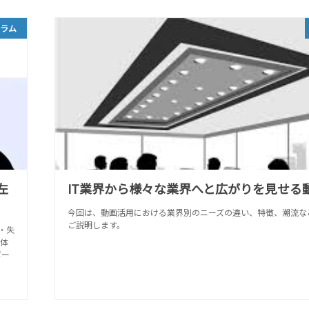
コラム
左
IT業界から様々な業界へと広がりを見せる
今回は、動画活用における業界別のニーズの違い、特徴、潮流な
ご説明します。
・失
体
ポー