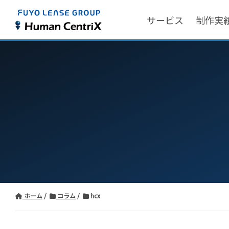
サービス
制作実
ホーム
コラム
hcx