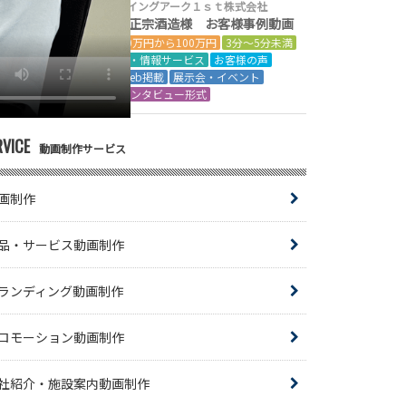
ウイングアーク１ｓｔ株式会社
菊正宗酒造様 お客様事例動画
50万円から100万円
3分～5分未満
IT・情報サービス
お客様の声
Web掲載
展示会・イベント
インタビュー形式
RVICE
動画制作サービス
画制作
品・サービス動画制作
ランディング動画制作
ロモーション動画制作
社紹介・施設案内動画制作