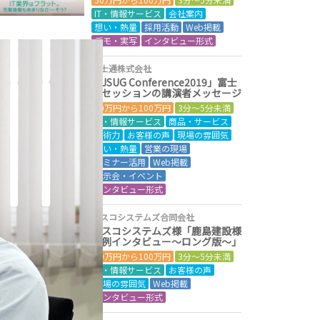
IT・情報サービス
会社案内
想い・熱量
採用活動
Web掲載
デモ・実写
インタビュー形式
富士通株式会社
「JSUG Conference2019」富士
通セッションの講演者メッセージ
50万円から100万円
3分～5分未満
IT・情報サービス
商品・サービス
技術力
お客様の声
現場の雰囲気
想い・熱量
営業の現場
セミナー活用
Web掲載
展示会・イベント
インタビュー形式
シスコシステムズ合同会社
シスコシステムズ様「鹿島建設様
事例インタビュー～ロング版～」
50万円から100万円
3分～5分未満
IT・情報サービス
お客様の声
現場の雰囲気
Web掲載
インタビュー形式