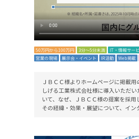
50万円から100万円
3分～5分未満
IT・情報サー
営業の現場
展示会・イベント
IR活動
Web掲載
ＪＢＣＣ様よりホームページに掲載用
しげる工業株式会社様に導入いただいた「マ
いて、なぜ、ＪＢＣＣ様の提案を採用
その経緯・効果・展望について、イン