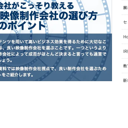
展
セ
H
I
教
新