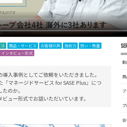
SE
ビス
商品・サービス
お客様の声
技術力
想い・熱量
インタビュー形式
動
の導入事例としてご依頼をいただきました。
商
ネージドサービス for SASE Plus」につ
したのか。
ブ
タビュー形式でお話いただいています。
プ
会