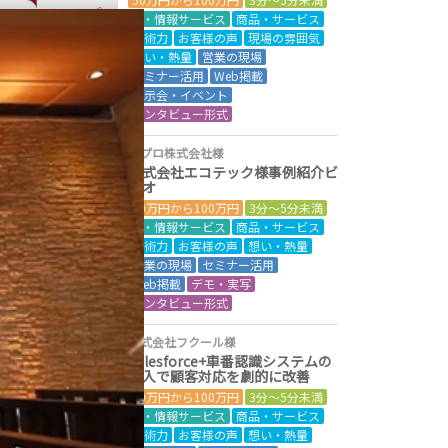
IT・情報サービス
商品・サービス
技術力
お客様の声
現場の雰囲気
想い・熱量
営業の現場
セミナー活用
Web掲載
展示会・イベント
インタビュー形式
オプロ株式会社様
株式会社エコテック様事例紹介ビ
デオ
50万円から100万円
3分～5分未満
IT・情報サービス
商品・サービス
技術力
お客様の声
想い・熱量
営業の現場
セミナー活用
Web掲載
デモ・実写
インタビュー形式
株式会社フクール様
Salesforce+車番認識システムの
導入で顧客対応を劇的に改善
50万円から100万円
3分～5分未満
IT・情報サービス
商品・サービス
技術力
お客様の声
想い・熱量