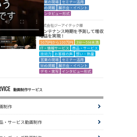
営業の現場
セミナー活用
Web掲載
展示会・イベント
インタビュー形式
株式会社ジーアイテック様
メンテナンス時期を予測して増収
増益を実現！
50万円から100万円
3分～5分未満
IT・情報サービス
商品・サービス
技術力
お客様の声
想い・熱量
営業の現場
セミナー活用
Web掲載
展示会・イベント
デモ・実写
インタビュー形式
RVICE
動画制作サービス
画制作
品・サービス動画制作