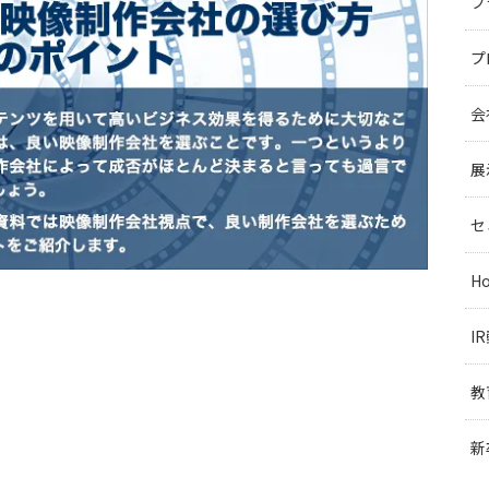
ブ
プ
会
展
セ
H
I
教
新