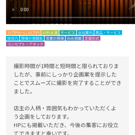
50万円から100万円
60秒未満
サービス
会社案内
商品・サービス
技術力
現場の雰囲気
営業の現場
Web掲載
芝居形式
コンセプト・アタック
撮影時間が1時間と短時間と限られておりま
したが、事前にしっかり企画案を提示した
ことでスムーズに撮影を完了することができ
ました。
店主の人柄・雰囲気もわかっていただくよ
う企画をしております。
HPにも掲載いただき、今後の集客にお役立
てできますと幸いです。