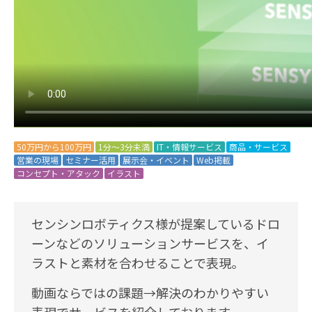
50万円から100万円
1分～3分未満
IT・情報サービス
商品・サービス
営業の現場
セミナー活用
展示会・イベント
Web掲載
コンセプト・アタック
イラスト
センシンロボティクス様が提案しているドロ
ーンなどのソリューションサービスを、イ
ラストと素材を合わせることで表現。
動画ならではの課題→解決のわかりやすい