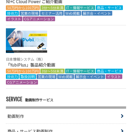
NI+C Cloud Power ご紹介動画
50万円から100万円
3分～5分未満
IT・情報サービス
商品・サービス
技術力
営業の現場
セミナー活用
Web掲載
展示会・イベント
イラスト
CGアニメーション
日本情報システム（株）
「YubiPlus」製品紹介動画
50万円から100万円
3分～5分未満
IT・情報サービス
商品・サービス
技術力
取扱説明
営業の現場
Web掲載
展示会・イベント
イラスト
CGアニメーション
SERVICE
動画制作サービス
動画制作
商品・サービス動画制作