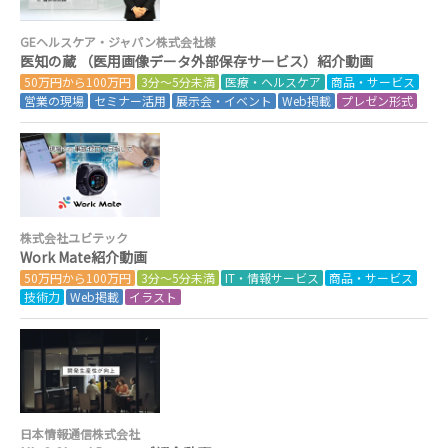
GEヘルスケア・ジャパン株式会社様
医知の蔵 （医用画像データ外部保存サービス）紹介動画
50万円から100万円
3分～5分未満
医療・ヘルスケア
商品・サービス
営業の現場
セミナー活用
展示会・イベント
Web掲載
プレゼン形式
株式会社ユビテック
Work Mate紹介動画
50万円から100万円
3分～5分未満
IT・情報サービス
商品・サービス
技術力
Web掲載
イラスト
日本情報通信株式会社