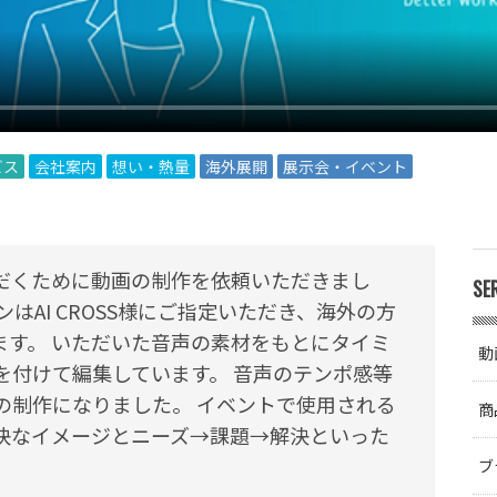
ビス
会社案内
想い・熱量
海外展開
展示会・イベント
だくために動画の制作を依頼いただきまし
SE
はAI CROSS様にご指定いただき、海外の方
ます。 いただいた音声の素材をもとにタイミ
動
を付けて編集しています。 音声のテンポ感等
の制作になりました。 イベントで使用される
商
快なイメージとニーズ→課題→解決といった
。
ブ