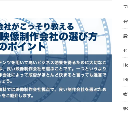
プ
会
展
セ
H
I
教
新