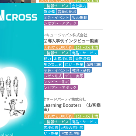
IT・情報サービス
会社案内
最新設備
営業の現場
展示会・イベント
Web掲載
コンセプト・アタック
ベンキュー ジャパン株式会社
製品導入事例インタビュー動画
50万円から100万円
1分～3分未満
IT・情報サービス
商品・サービス
技術力
お客様の声
最新設備
現場の雰囲気
想い・熱量
海外展開
展示会・イベント
教育・研修
プレゼン形式
デモ・実写
インタビュー形式
コンセプト・アタック
日本サードパーティ株式会社
「Learning Booster」（お客様
の声）
50万円から100万円
1分～3分未満
IT・情報サービス
商品・サービス
お客様の声
現場の雰囲気
想い・熱量
営業の現場