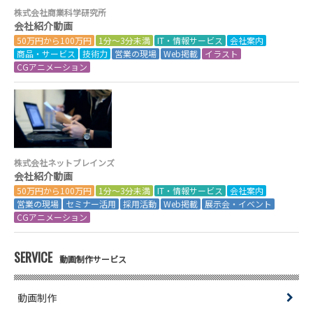
株式会社商業科学研究所
会社紹介動画
50万円から100万円
1分～3分未満
IT・情報サービス
会社案内
商品・サービス
技術力
営業の現場
Web掲載
イラスト
CGアニメーション
株式会社ネットブレインズ
会社紹介動画
50万円から100万円
1分～3分未満
IT・情報サービス
会社案内
営業の現場
セミナー活用
採用活動
Web掲載
展示会・イベント
CGアニメーション
SERVICE
動画制作サービス
動画制作