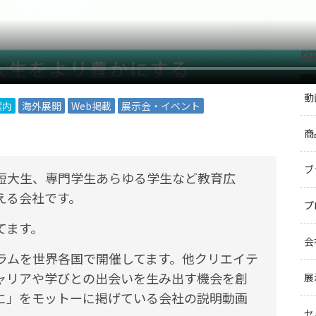
SE
動
案内
海外展開
Web掲載
展示会・イベント
商
ブ
短大生、専門学生あらゆる学生など教育広
える会社です。
プ
てます。
会
ラムを世界各国で開催してます。他クリエイテ
ャリアや学びとの出会いを生み出す機会を創
展
に」をモットーに掲げている会社の説明動画
セ