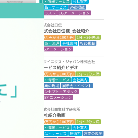
IT・情報サービス
会社案内
商品・サービス
Web掲載
イラスト
CGアニメーション
株式会社日伝
株式会社日伝様_会社紹介
50万円から100万円
1分～3分未満
小売・流通
会社案内
Web掲載
CGアニメーション
エクイニクス・ジャパン株式会社
サービス紹介ビデオ
50万円から100万円
1分～3分未満
IT・情報サービス
会社案内
営業の現場
展示会・イベント
コンセプト・アタック
CGアニメーション
株式会社商業科学研究所
会社紹介動画
50万円から100万円
1分～3分未満
IT・情報サービス
会社案内
商品・サービス
技術力
営業の現場