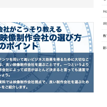
H
I
教
新