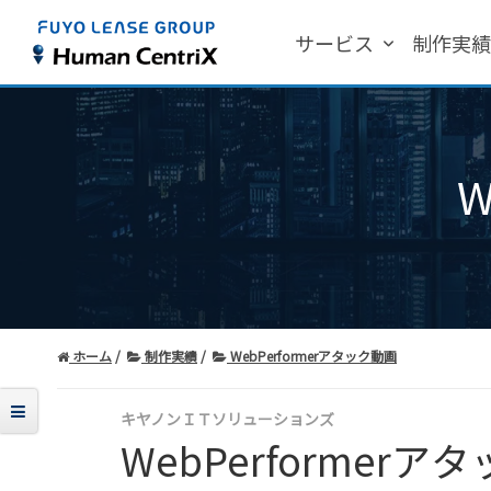
サービス
制作実
W
ホーム
制作実績
WebPerformerアタック動画
キヤノンＩＴソリューションズ
WebPerformerア