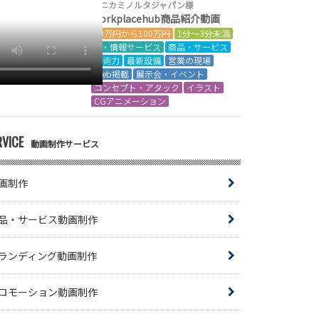
コニカミノルタジャパン様
Workplacehub商品紹介動画
50万円から100万円
1分～3分未満
IT・情報サービス
商品・サービス
技術力
最新設備
営業の現場
Web掲載
展示会・イベント
コンセプト・アタック
イラスト
CGアニメーション
RVICE
動画制作サービス
画制作
品・サービス動画制作
ランディング動画制作
ロモーション動画制作