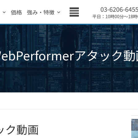
03-6206-645
績
価格
強み・特徴
平日：10時00分～18時
ebPerformerアタック
タック動画