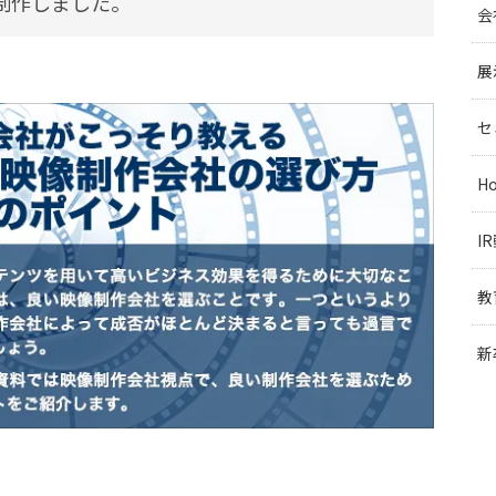
制作しました。
会
展
セ
H
I
教
新