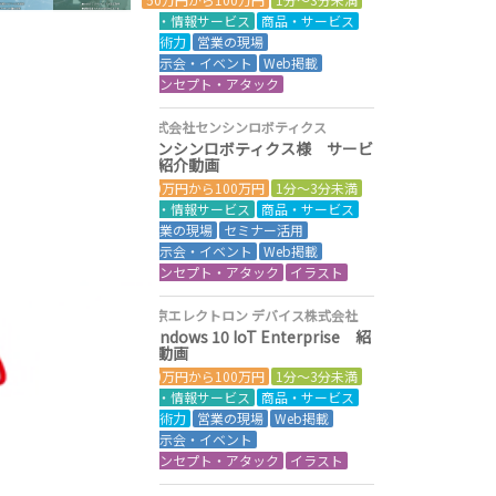
IT・情報サービス
商品・サービス
技術力
営業の現場
展示会・イベント
Web掲載
コンセプト・アタック
株式会社センシンロボティクス
センシンロボティクス様 サービ
ス紹介動画
50万円から100万円
1分～3分未満
IT・情報サービス
商品・サービス
営業の現場
セミナー活用
展示会・イベント
Web掲載
コンセプト・アタック
イラスト
東京エレクトロン デバイス株式会社
Windows 10 IoT Enterprise 紹
介動画
50万円から100万円
1分～3分未満
IT・情報サービス
商品・サービス
技術力
営業の現場
Web掲載
展示会・イベント
コンセプト・アタック
イラスト