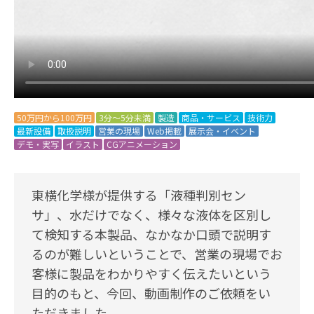
50万円から100万円
3分～5分未満
製造
商品・サービス
技術力
最新設備
取扱説明
営業の現場
Web掲載
展示会・イベント
デモ・実写
イラスト
CGアニメーション
東横化学様が提供する「液種判別セン
サ」、水だけでなく、様々な液体を区別し
て検知する本製品、なかなか口頭で説明す
るのが難しいということで、営業の現場でお
客様に製品をわかりやすく伝えたいという
目的のもと、今回、動画制作のご依頼をい
ただきました。