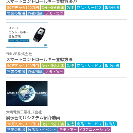
スマートコントロールキー登録方法②
50万円から100万円
3分～5分未満
製造
商品・サービス
取扱説明
営業の現場
Web掲載
デモ・実写
YKK AP株式会社
スマートコントロールキー登録方法
50万円から100万円
3分～5分未満
製造
商品・サービス
取扱説明
営業の現場
Web掲載
デモ・実写
大崎電気工業株式会社
展示会向けシステム紹介動画
50万円から100万円
3分～5分未満
製造
商品・サービス
技術力
営業の現場
展示会・イベント
デモ・実写
CGアニメーション