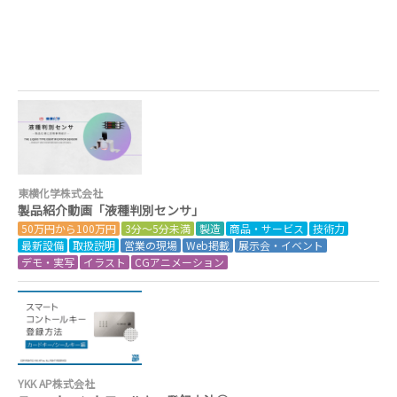
東横化学株式会社
製品紹介動画「液種判別センサ」
50万円から100万円
3分～5分未満
製造
商品・サービス
技術力
最新設備
取扱説明
営業の現場
Web掲載
展示会・イベント
デモ・実写
イラスト
CGアニメーション
YKK AP株式会社