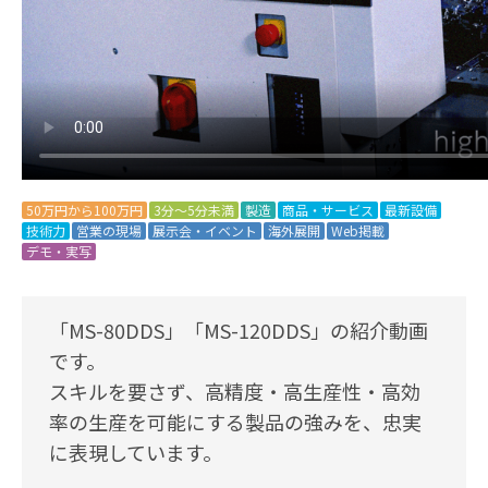
50万円から100万円
3分～5分未満
製造
商品・サービス
最新設備
技術力
営業の現場
展示会・イベント
海外展開
Web掲載
デモ・実写
「MS-80DDS」「MS-120DDS」の紹介動画
です。
スキルを要さず、高精度・高生産性・高効
率の生産を可能にする製品の強みを、忠実
に表現しています。