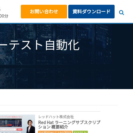
5
お問い合わせ
資料ダウンロード
00分
ス ーテスト自動化
レッドハット株式会社
Red Hat ラーニングサブスクリプ
ション 概要紹介
50万円から100万円
5分以上