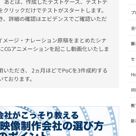
。 あとは、作成したテストケース、テストデ
をクリックだけでテストがスタートします。
プ
き、詳細の確認はエビデンスでご確認いただ
会
ルイメージ・ナレーション原稿をまとめたシナ
展
にCGアニメーションを起こし動画化いたしま
セ
いただき、 2ヵ月ほどでPoCを3件成約する
H
いております。
I
教
新