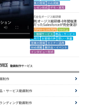
営業の現場
Web掲載
プレゼン形式
デモ・実写
株式会社オージス総研様
事例:オージス総研様-8年間塩漬
けだったSalesforceが完全復活!
50万円から100万円
5分以上
IT・情報サービス
商品・サービス
技術力
お客様の声
想い・熱量
営業の現場
セミナー活用
Web掲載
展示会・イベント
インタビュー形式
RVICE
動画制作サービス
画制作
品・サービス動画制作
ランディング動画制作