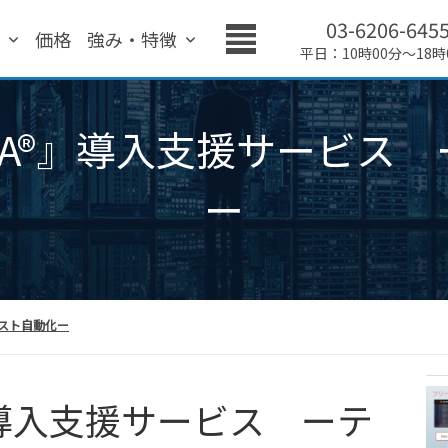
03-6206-645
績
価格
強み・特徴
平日：10時00分～18時
HANA®』導入支援サービ
ー
テスト自動化ー
A®』導入支援サービス ーテ