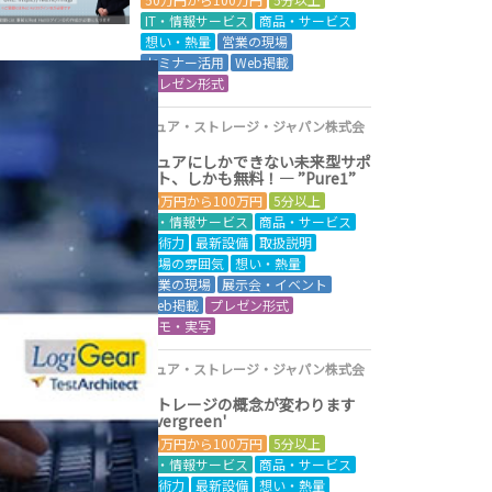
IT・情報サービス
商品・サービス
想い・熱量
営業の現場
セミナー活用
Web掲載
プレゼン形式
ピュア・ストレージ・ジャパン株式会
社
ピュアにしかできない未来型サポ
ート、しかも無料！― ”Pure1”
50万円から100万円
5分以上
IT・情報サービス
商品・サービス
技術力
最新設備
取扱説明
現場の雰囲気
想い・熱量
営業の現場
展示会・イベント
Web掲載
プレゼン形式
デモ・実写
ピュア・ストレージ・ジャパン株式会
社
ストレージの概念が変わります
'Evergreen'
50万円から100万円
5分以上
IT・情報サービス
商品・サービス
技術力
最新設備
想い・熱量