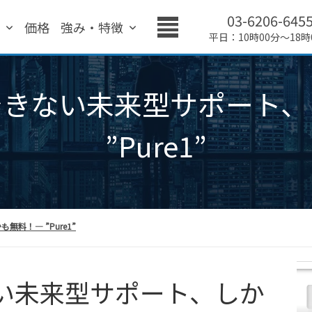
03-6206-645
績
価格
強み・特徴
平日：10時00分～18時
できない未来型サポート、
”Pure1”
料！― ”Pure1”
い未来型サポート、しか