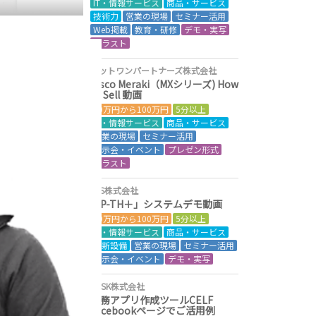
IT・情報サービス
商品・サービス
技術力
営業の現場
セミナー活用
Web掲載
教育・研修
デモ・実写
イラスト
ネットワンパートナーズ株式会社
Cisco Meraki（MXシリーズ) How
to Sell 動画
50万円から100万円
5分以上
IT・情報サービス
商品・サービス
営業の現場
セミナー活用
展示会・イベント
プレゼン形式
イラスト
AJS株式会社
「P-TH＋」システムデモ動画
50万円から100万円
5分以上
IT・情報サービス
商品・サービス
最新設備
営業の現場
セミナー活用
展示会・イベント
デモ・実写
SCSK株式会社
業務アプリ作成ツールCELF
Facebookページでご活用例