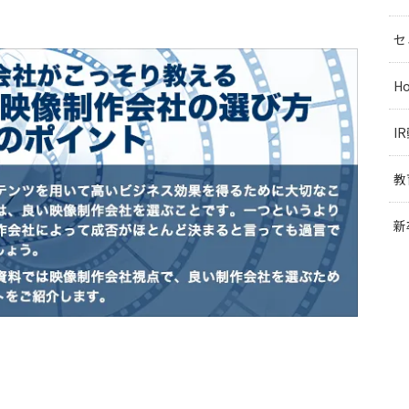
セ
H
I
教
新