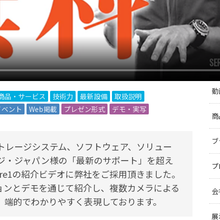
SE
動
商品・サービス
技術力
最新設備
取扱説明
イベント
Web掲載
プレゼン形式
デモ・実写
商
ブ
トレージシステム、ソフトウェア、ソリュー
ジ・ジャパン様の「最新のサポート」を超え
プ
re1の紹介ビデオに弊社をご採用頂きました。
ションとデモを通じて紹介し、複数カメラによる
会
、端的でわかりやすく表現しております。
展