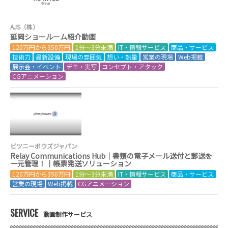
AJS（株）
延岡ショールーム紹介動画
120万円から350万円
1分～3分未満
IT・情報サービス
商品・サービス
技術力
最新設備
現場の雰囲気
想い・熱量
営業の現場
Web掲載
展示会・イベント
デモ・実写
コンセプト・アタック
CGアニメーション
ピツニーボウズジャパン
Relay Communications Hub｜書類の電子メール送付と郵送を
一元管理！｜帳票発送ソリューション
120万円から350万円
1分～3分未満
IT・情報サービス
商品・サービス
営業の現場
Web掲載
CGアニメーション
SERVICE
動画制作サービス