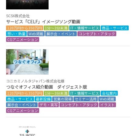
SCSK株式会社
サービス「CELF」イメージソング動画
120万円から350万円
1分～3分未満
IT・情報サービス
商品・サービス
想い・熱量
Web掲載
展示会・イベント
コンセプト・アタック
CGアニメーション
コニカミノルタジャパン株式会社様
つなぐオフィス紹介動画 ダイジェスト版
120万円から350万円
1分～3分未満
IT・情報サービス
会社案内
商品・サービス
最新設備
営業の現場
セミナー活用
Web掲載
展示会・イベント
デモ・実写
コンセプト・アタック
イラスト
CGアニメーション