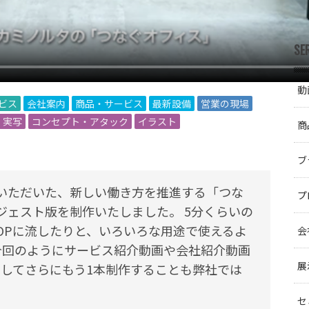
SE
動
ービス
会社案内
商品・サービス
最新設備
営業の現場
・実写
コンセプト・アタック
イラスト
商
ブ
いただいた、新しい働き方を推進する「つな
プ
ジェスト版を制作いたしました。 5分くらいの
OPに流したりと、いろいろな用途で使えるよ
会
今回のようにサービス紹介動画や会社紹介動画
展
としてさらにもう1本制作することも弊社では
セ