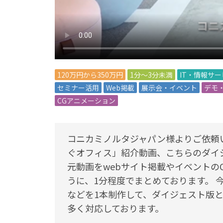
120万円から350万円
1分～3分未満
IT・情報サ
セミナー活用
Web掲載
展示会・イベント
デモ
CGアニメーション
コニカミノルタジャパン様よりご依頼
ぐオフィス」紹介動画、こちらのダイ
元動画をwebサイト掲載やイベントの
うに、1分程度でまとめております。 
などを1本制作して、ダイジェスト版
多く対応しております。