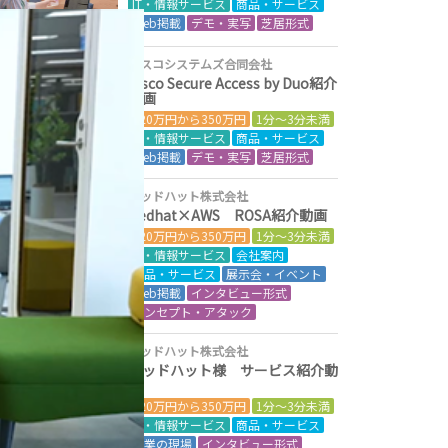
IT・情報サービス
商品・サービス
Web掲載
デモ・実写
芝居形式
シスコシステムズ合同会社
Cisco Secure Access by Duo紹介
動画
120万円から350万円
1分～3分未満
IT・情報サービス
商品・サービス
Web掲載
デモ・実写
芝居形式
レッドハット株式会社
Redhat×AWS ROSA紹介動画
120万円から350万円
1分～3分未満
IT・情報サービス
会社案内
商品・サービス
展示会・イベント
Web掲載
インタビュー形式
コンセプト・アタック
レッドハット株式会社
レッドハット様 サービス紹介動
画
120万円から350万円
1分～3分未満
IT・情報サービス
商品・サービス
営業の現場
インタビュー形式