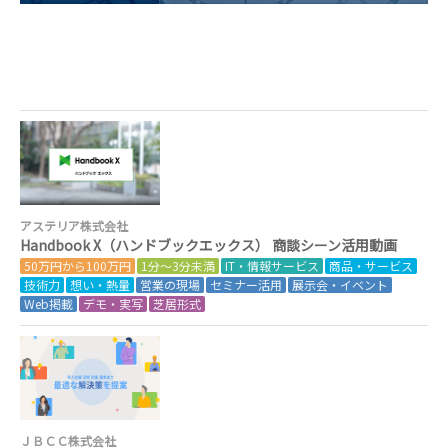
アステリア株式会社
Handbook X（ハンドブックエックス） 商談シーン活用動画
50万円から100万円
1分～3分未満
IT・情報サービス
商品・サービス
技術力
想い・熱量
営業の現場
セミナー活用
展示会・イベント
Web掲載
デモ・実写
芝居形式
ＪＢＣＣ株式会社