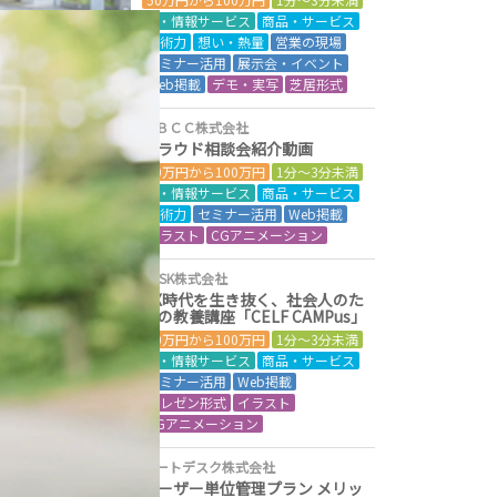
IT・情報サービス
商品・サービス
技術力
想い・熱量
営業の現場
セミナー活用
展示会・イベント
Web掲載
デモ・実写
芝居形式
ＪＢＣＣ株式会社
クラウド相談会紹介動画
50万円から100万円
1分～3分未満
IT・情報サービス
商品・サービス
技術力
セミナー活用
Web掲載
イラスト
CGアニメーション
SCSK株式会社
DX時代を生き抜く、社会人のた
めの教養講座「CELF CAMPus」
50万円から100万円
1分～3分未満
IT・情報サービス
商品・サービス
セミナー活用
Web掲載
プレゼン形式
イラスト
CGアニメーション
オートデスク株式会社
ユーザー単位管理プラン メリッ