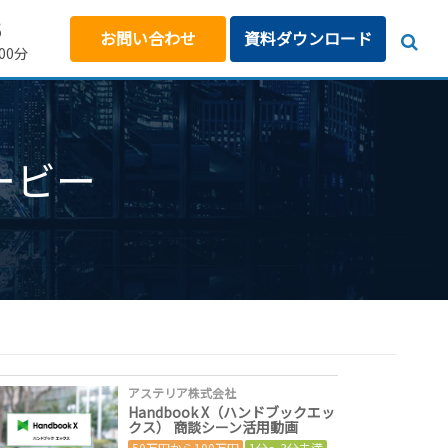
5
お問い合わせ
資料ダウンロード
00分
ービー
アステリア株式会社
Handbook X（ハンドブックエッ
クス） 商談シーン活用動画
50万円から100万円
1分～3分未満