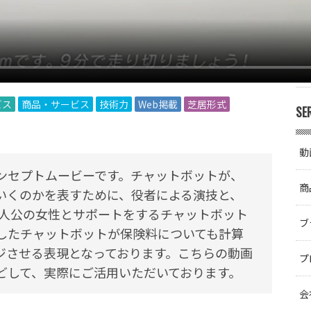
ビス
商品・サービス
技術力
Web掲載
芝居形式
SE
動
ンセプトムービーです。チャットボットが、
商
いくのかを表すために、役者による演技と、
主人公の女性とサポートをするチャットボット
ブ
したチャットボットが保険料についても計算
ジさせる表現となっております。こちらの動画
プ
どして、実際にご活用いただいております。
会