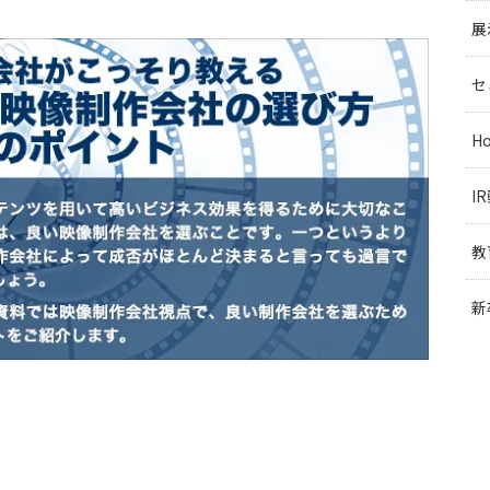
展
セ
H
I
教
新