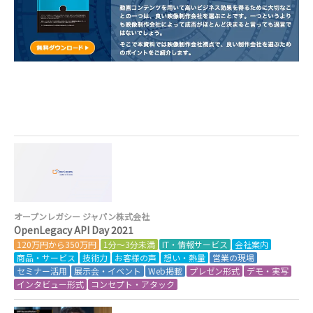
オープンレガシー ジャパン株式会社
OpenLegacy API Day 2021
120万円から350万円
1分～3分未満
IT・情報サービス
会社案内
商品・サービス
技術力
お客様の声
想い・熱量
営業の現場
セミナー活用
展示会・イベント
Web掲載
プレゼン形式
デモ・実写
インタビュー形式
コンセプト・アタック