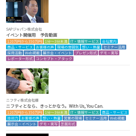
SAPジャパン株式会社
イベント開催用 予告動画
120万円から350万円
1分～3分未満
IT・情報サービス
会社案内
商品・サービス
お客様の声
現場の雰囲気
想い・熱量
セミナー活用
採用活動
Web掲載
展示会・イベント
プレゼン形式
デモ・実写
レポーター形式
コンセプト・アタック
ニフティ株式会社様
ニフティとなら、きっとかなう。With Us, You Can.
120万円から350万円
1分～3分未満
IT・情報サービス
商品・サービス
技術力
お客様の声
想い・熱量
営業の現場
セミナー活用
Web掲載
展示会・イベント
デモ・実写
芝居形式