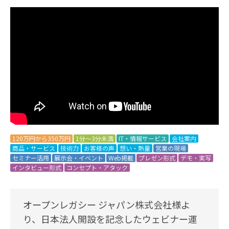
120万円から350万円
1分～3分未満
IT・情報サービス
会社案内
商品・サービス
技術力
お客様の声
想い・熱量
営業の現場
セミナー活用
展示会・イベント
Web掲載
プレゼン形式
デモ・実写
インタビュー形式
コンセプト・アタック
オープンレガシー ジャパン株式会社様よ
り、日本法人開設を記念したウェビナー運