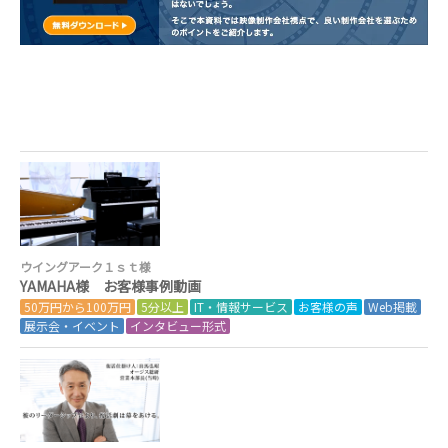
ウイングアーク１ｓｔ様
YAMAHA様 お客様事例動画
50万円から100万円
5分以上
IT・情報サービス
お客様の声
Web掲載
展示会・イベント
インタビュー形式