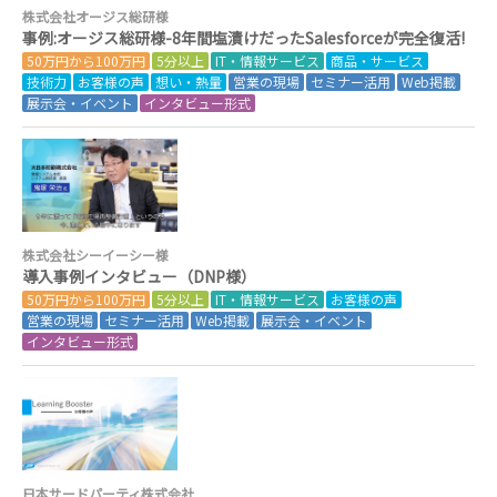
株式会社オージス総研様
事例:オージス総研様-8年間塩漬けだったSalesforceが完全復活!
50万円から100万円
5分以上
IT・情報サービス
商品・サービス
技術力
お客様の声
想い・熱量
営業の現場
セミナー活用
Web掲載
展示会・イベント
インタビュー形式
株式会社シーイーシー様
導入事例インタビュー（DNP様）
50万円から100万円
5分以上
IT・情報サービス
お客様の声
営業の現場
セミナー活用
Web掲載
展示会・イベント
インタビュー形式
日本サードパーティ株式会社