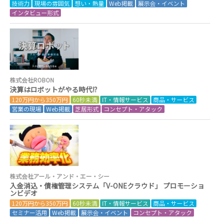
技術力
現場の雰囲気
想い・熱量
Web掲載
展示会・イベント
インタビュー形式
株式会社ROBON
決算はロボットがやる時代!?
120万円から350万円
60秒未満
IT・情報サービス
商品・サービス
営業の現場
Web掲載
芝居形式
コンセプト・アタック
株式会社アール・アンド・エー・シー
入金消込・債権管理システム「V-ONEクラウド」 プロモーショ
ンビデオ
120万円から350万円
60秒未満
IT・情報サービス
商品・サービス
セミナー活用
Web掲載
展示会・イベント
コンセプト・アタック