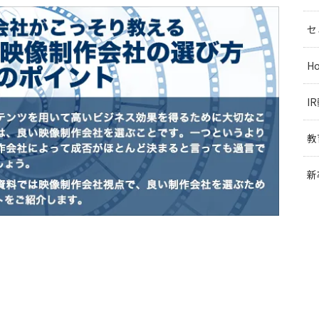
セ
H
I
教
新