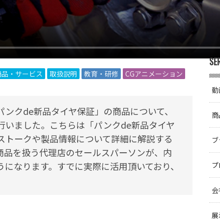
SE
商品・サービス
取扱説明
教育・研修
CGアニメーション
動
パンクde新品タイヤ保証」の商品について、
商
行いました。こちらは「パンクde新品タイヤ
ストークや製品情報について詳細に解説する
ブ
商品を扱う代理店のセールスパーソンが、内
うになります。すでに実際に活用頂いており、
プ
会
展