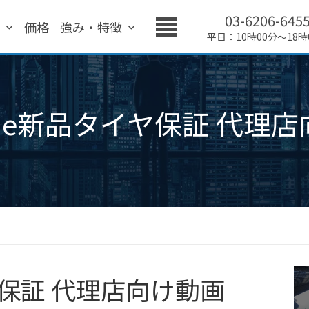
03-6206-645
績
価格
強み・特徴
平日：10時00分～18時
de新品タイヤ保証 代理店
保証 代理店向け動画