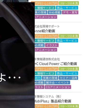
50万円から100万円
3分～5分未満
IT・情報サービス
商品・サービス
営業の現場
Web掲載
デモ・実写
CGアニメーション
株式会社現場サポート
Conne紹介動画
50万円から100万円
3分～5分未満
IT・情報サービス
商品・サービス
Web掲載
イラスト
CGアニメーション
日本情報通信株式会社
NI+C Cloud Power ご紹介動画
50万円から100万円
3分～5分未満
IT・情報サービス
商品・サービス
技術力
営業の現場
セミナー活用
Web掲載
展示会・イベント
イラスト
CGアニメーション
日本情報システム（株）
「YubiPlus」製品紹介動画
50万円から100万円
3分～5分未満