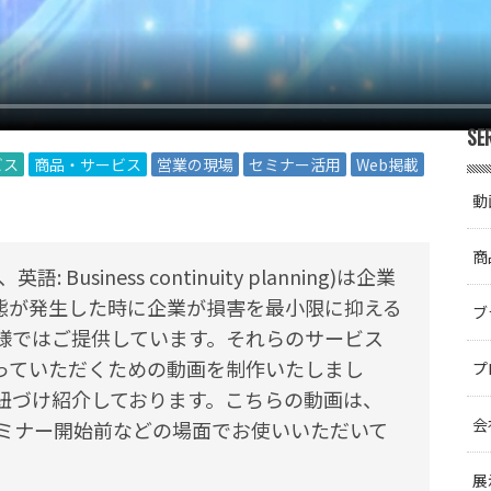
SE
ビス
商品・サービス
営業の現場
セミナー活用
Web掲載
動
商
usiness continuity planning)は企業
態が発生した時に企業が損害を最小限に抑える
ブ
様ではご提供しています。それらのサービス
っていただくための動画を制作いたしまし
プ
紐づけ紹介しております。こちらの動画は、
会
セミナー開始前などの場面でお使いいただいて
展