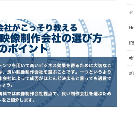
セ
H
I
教
新