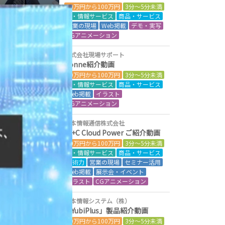
50万円から100万円
3分～5分未満
IT・情報サービス
商品・サービス
営業の現場
Web掲載
デモ・実写
CGアニメーション
株式会社現場サポート
Conne紹介動画
50万円から100万円
3分～5分未満
IT・情報サービス
商品・サービス
Web掲載
イラスト
CGアニメーション
日本情報通信株式会社
NI+C Cloud Power ご紹介動画
50万円から100万円
3分～5分未満
IT・情報サービス
商品・サービス
技術力
営業の現場
セミナー活用
Web掲載
展示会・イベント
イラスト
CGアニメーション
日本情報システム（株）
「YubiPlus」製品紹介動画
50万円から100万円
3分～5分未満