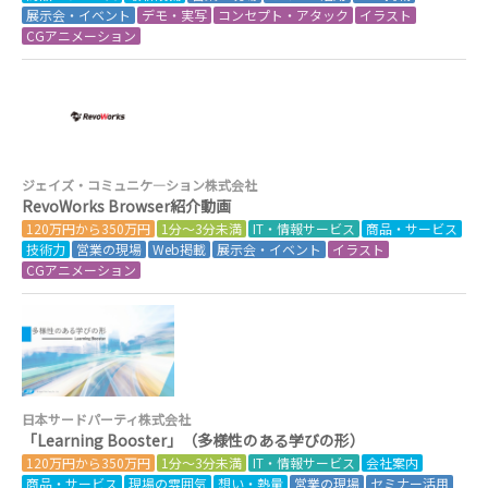
展示会・イベント
デモ・実写
コンセプト・アタック
イラスト
CGアニメーション
ジェイズ・コミュニケ―ション株式会社
RevoWorks Browser紹介動画
120万円から350万円
1分～3分未満
IT・情報サービス
商品・サービス
技術力
営業の現場
Web掲載
展示会・イベント
イラスト
CGアニメーション
日本サードパーティ株式会社
「Learning Booster」（多様性のある学びの形）
120万円から350万円
1分～3分未満
IT・情報サービス
会社案内
商品・サービス
現場の雰囲気
想い・熱量
営業の現場
セミナー活用